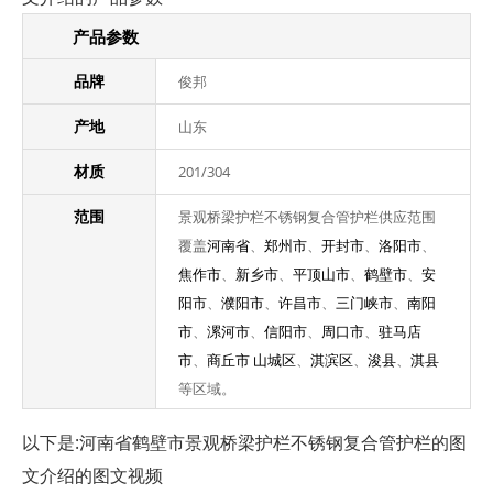
产品参数
品牌
俊邦
产地
山东
材质
201/304
范围
景观桥梁护栏不锈钢复合管护栏供应范围
覆盖
河南省
、
郑州市
、
开封市
、
洛阳市
、
焦作市
、
新乡市
、
平顶山市
、
鹤壁市
、
安
阳市
、
濮阳市
、
许昌市
、
三门峡市
、
南阳
市
、
漯河市
、
信阳市
、
周口市
、
驻马店
市
、
商丘市
山城区
、
淇滨区
、
浚县
、
淇县
等区域。
以下是:河南省鹤壁市景观桥梁护栏不锈钢复合管护栏的图
文介绍的图文视频