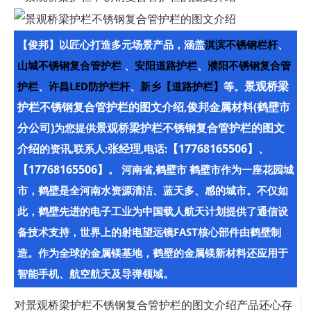
【俊邦】以匠心打造多元场景产品，涵盖
淇滨不锈钢栏杆
、
山城不锈钢复合管护栏
、
安阳道路护栏
、
濮阳不锈钢复合管
景观桥梁
护栏
、
许昌LED防护栏杆
、
新乡【道路护栏】
等。
护栏不锈钢复合管护栏的图文介绍
俊邦金属材料(鹤壁市
,
分公司)
景观桥梁护栏不锈钢复合管护栏的图文
为您提供
介绍
张经理
【17768165506】、
的资讯,联系人:
,电话:
【17768165506】
。 河南省,鹤壁市 鹤壁市作为一座花园城
市，鹤壁是全河南水资源清洁、蓝天多、感的城市。不仅如
此，鹤壁先进的电子工业为中国载人航天计划提供了通信设
备技术支持，世界上的射电望远镜FAST核心部件由鹤壁制
造。作为全球的金属镁基地，鹤壁的金属镁新材料还应用于
智能手机、航空航天及导弹领域。
对景观桥梁护栏不锈钢复合管护栏的图文介绍产品还心存