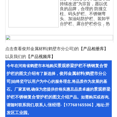
持续改进”为宗旨，愿以优
良的品牌，合理的
防撞立
柱、码头护栏、不锈钢弯
头、加油站防护栏、装卸平
台护栏、露台护栏
价位，热
情的服务，真诚与广大客户
合作，共创民族工业美好的
未来。
点击查看俊邦金属材料(鹤壁市分公司)的
【产品相册库】
以及我们的
【产品视频库】
景观桥梁护栏不锈钢复合管
今年在河南省鹤壁市本地购买
护栏的图文介绍
俊邦金属材料(鹤壁市分公
有了新选择，
司)
始终坚守以用户为中心的服务理念,将品质作为发展的基
景观桥梁
石。厂家直销,确保为您提供价格实惠且品质卓越的
护栏不锈钢复合管护栏的图文介绍
产品。如需购买或咨询,
张经理
开
请随时联系我们,联系人:
-【17768165506】,地址:
发区工业园
。