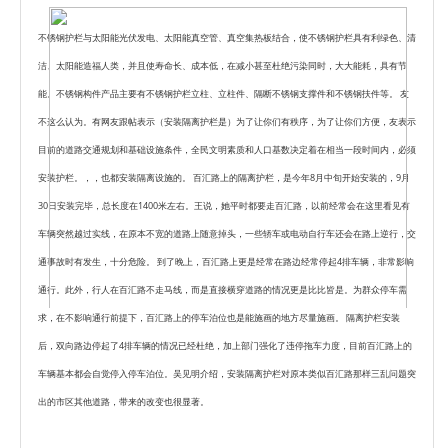
不锈钢护栏与太阳能光伏发电、太阳能真空管、真空集热板结合，使不锈钢护栏具有利绿色、清
洁、太阳能造福人类，并且使寿命长、成本低，在减小甚至杜绝污染同时，大大能耗，具有节
能。不锈钢构件产品主要有不锈钢护栏立柱、立柱件、隔断不锈钢支撑件和不锈钢扶件等。 友
不这么认为。有网友跟帖表示（安装隔离护栏是）为了让你们有秩序，为了让你们方便，友表示
目前的道路交通规划和基础设施条件，全民文明素质和人口基数决定着在相当一段时间内，必须
安装护栏。，，也都安装隔离设施的。 百汇路上的隔离护栏，是今年8月中旬开始安装的，9月
30日安装完毕，总长度在1400米左右。王说，她平时都要走百汇路，以前经常会在这里看见有
车辆突然越过实线，在原本不宽的道路上随意掉头，一些轿车或电动自行车还会在路上逆行，交
通事故时有发生，十分危险。 到了晚上，百汇路上更是经常在路边经常停起4排车辆，非常影响
通行。此外，行人在百汇路不走马线，而是直接横穿道路的情况更是比比皆是。为群众停车需
求，在不影响通行前提下，百汇路上的停车泊位也是能施画的地方尽量施画。 隔离护栏安装
后，双向路边停起了4排车辆的情况已经杜绝，加上部门强化了违停拖车力度，目前百汇路上的
车辆基本都会自觉停入停车泊位。吴见明介绍，安装隔离护栏对原本类似百汇路那样三乱问题突
出的市区其他道路，带来的改变也很显著。